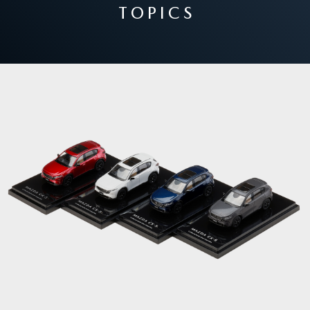
T O P I C S