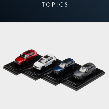
T O P I C S